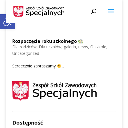
Open toolbar
Rozpoczęcie roku szkolnego
Dla rodziców
,
Dla uczniów
,
galeria
,
news
,
O szkole
,
Uncategorized
Serdecznie zapraszamy
...
Dostępność