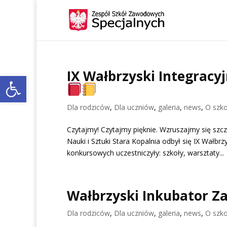
IX Wałbrzyski Integracy
Open toolbar
Dla rodziców
,
Dla uczniów
,
galeria
,
news
,
O szko
Czytajmy! Czytajmy pięknie. Wzruszajmy się szc
Nauki i Sztuki Stara Kopalnia odbył się IX Wałb
konkursowych uczestniczyły: szkoły, warsztaty...
Wałbrzyski Inkubator 
Dla rodziców
,
Dla uczniów
,
galeria
,
news
,
O szko