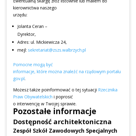
Ewentualną skargę złóż listownie lub mailem do
kierownictwa naszego
urzędu:
Jolanta Ceran –
Dyrektor
,
Adres:
ul. Mickiewicza 24
,
mejl:
sekretariat@zszs.walbrzych.pl
Pomocne mogą być
informacje, które można znaleźć na rządowym portalu
gov.pl
.
Możesz także poinformować o tej sytuacji
Rzecznika
Praw Obywatelskich
i poprosić
o interwencję w Twojej sprawie.
Pozostałe informacje
Dostępność architektoniczna
Zespół Szkół Zawodowych Specjalnych